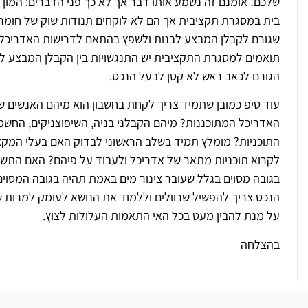
שלכם! אומנם זה נשמע אותו דבר אך לא כך פני הדברים: המון
בית במסגרת תקציבית אך הם לא לוקחים תנודות שוק של חומרי
שגורם לקבלן המבצע לבנות ולשפץ בהתאם לדרישות האדריכל,
תואמים למסגרת התקציבית יש התנגשויות בין הקבלן המבצע לב
הגורם לכאב ראש לא קטן לבעל הנכס.
עוד טיפ כמובן שתמיד צריך לקחת בחשבון הוא מיהם האנשים שי
האדריכל המתוכננות? מיהם הקבלני בניה, השיפוצניקים, החשמ
התוכניות? מומלץ תמיד בשלב הראשוני לבדוק האם בעלי המקצ
לקרוא תוכניות מתאר של אדריכל ולעבוד על פיהם? האם התש
בגובה מסוים בגלל שעובר צינור מים באמת תהיה בגובה המסוים
הנכס צריך להפשיל שרוולים וללמוד את הנושא לעומק למרות ש
על מנת להבין מעט בכל האי התאמות העלולות לצוץ.
בהצלחה