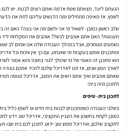
הגעתם ליעד, מצאתם שטח אדמה ואתם רוצים לבנות. יש לכם בי
לשפץ. אז מאיפה מתחילים ומה הדגשים עליהם לתת את הדעת
שלב ראשון כמובן- לשאול מי אני ולשם מה אני בונה? האם זה 
תענוגות? האם אתם אוהבים לבשל? אוהבים את המקלחת ליד ה
נשמעים מגוחכים, אבל במהלך העבודה שלנו אנו שמים לב שאנח
ומתכננים אותם בעקבות מי שאנחנו, עם כך אין וויכוח וכל אדרי
הוא מתכנן זה האופי של מי שהולך לגור בתוכו! והוא אמור לש
לאורך המון שנים, אז תנו לאדריכל שלכם להכיר אתכם בצורה ט
שאתם אוהבים ואיך אתם רואים את המצב, אדריכל מנוסה תמי
ולתכנן מזה בית!
לתכנן בית- טיפים
בשלבי העבודה כשמתכננים לבנות בית חדש או לשפץ כליל בית י
כמובן לקחת בחשבון את העניין התקציבי, אדריכל טוב יידע לת
לתקציב שלכם, ואדריכל ממש טוב ידאג לתכנן לכם בית שבו ת