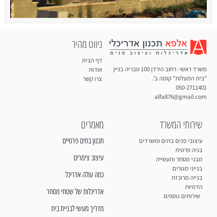
ניווט מהיר
דף הבית
משרד ראשי- רחוב הירדן 100 טבריה בניין
אודות
"בית המעלות" קומה ב'.
צרו קשר
050-2711401
alfa876@gmail.com
שירותי המשרד
מאמרים
תכנון בתים פרטיים
עיצובי פנים בתים ומשרדים
בניה פרטית
עיצוב צימרים
מבני מסחר ותעשייה
בנייני מגורים
כמה עולה אדריכל
בנייה מרוכזת
הדמיות
אדריכלות של שטחי מסחר
שירותים נוספים
מדריך מעשי לבניית בית