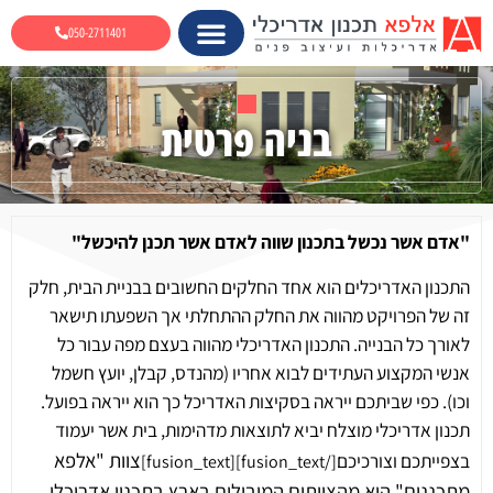
050-2711401
בניה פרטית
"אדם אשר נכשל בתכנון שווה לאדם אשר תכנן להיכשל"
התכנון האדריכלים הוא אחד החלקים החשובים בבניית הבית, חלק
זה של הפרויקט מהווה את החלק ההתחלתי אך השפעתו תישאר
לאורך כל הבנייה. התכנון האדריכלי מהווה בעצם מפה עבור כל
אנשי המקצוע העתידים לבוא אחריו (מהנדס, קבלן, יועץ חשמל
וכו). כפי שביתכם ייראה בסקיצות האדריכל כך הוא ייראה בפועל.
תכנון אדריכלי מוצלח יביא לתוצאות מדהימות, בית אשר יעמוד
צוות "אלפא
בצפייתכם וצורכיכם
[/fusion_text][fusion_text]
מתכננים" הוא מהצוותים המובילים בארץ בתכנון אדריכלי.